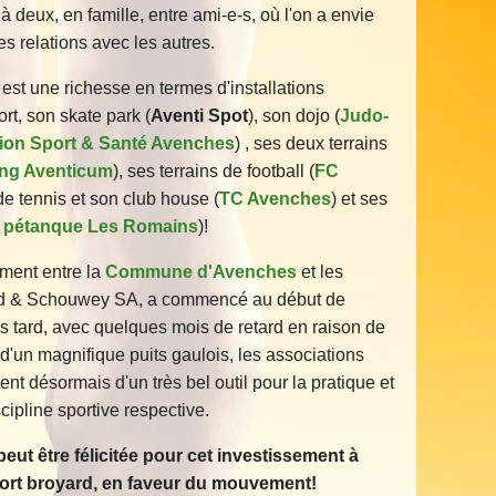
à deux, en famille, entre ami-e-s, où l'on a envie
des relations avec les autres.
est une richesse en termes d'installations
ort, son skate park (
Aventi Spot
), son dojo (
Judo-
ion Sport & Santé Avenches
) , ses deux terrains
ing Aventicum
), ses terrains de football (
FC
 de tennis et son club house (
TC Avenches
) et ses
 pétanque Les Romains
)!
mment entre la
Commune d'Avenches
et les
hard & Schouwey SA, a commencé au début de
s tard, avec quelques mois de retard en raison de
 d'un magnifique puits gaulois, les associations
nt désormais d'un très bel outil pour la pratique et
cipline sportive respective.
t être félicitée pour cet investissement à
port broyard, en faveur du mouvement!