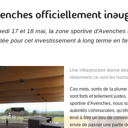
venches officiellement inau
edi 17 et 18 mai, la zone sportive d'Avenches a
ée pour cet investissement à long terme en fa
Une infrastructure donne des 
néanmoins ce sont les humai
Ces mots, sortis de la plum
sont forts et tellement just
sportive d'Avenches, nous s
autorités communales, qu'elle
tend à être un lieu de convivi
envie de passer une partie de