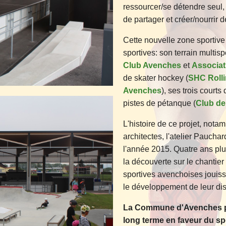
ressourcer/se détendre seul, 
de partager et créer/nourrir 
Cette nouvelle zone sportive 
sportives: son terrain multisp
Club Avenches
et
Associat
de skater hockey (
SHC Roll
Avenches
), ses trois courts
pistes de pétanque (
Club de
L'histoire de ce projet, nota
architectes, l'atelier Pauc
l'année 2015. Quatre ans plu
la découverte sur le chantier
sportives avenchoises jouisse
le développement de leur dis
La Commune d'Avenches peu
long terme en faveur du s