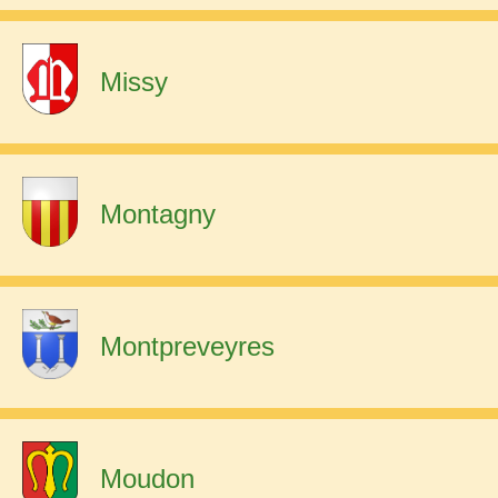
Missy
Montagny
Montpreveyres
Moudon